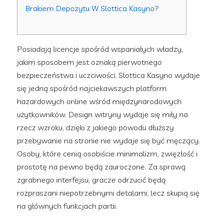
Brakiem Depozytu W Slottica Kasyno?
Posiadają licencje spośród wspaniałych władzy,
jakim sposobem jest oznaką pierwotnego
bezpieczeństwa i uczciwości. Slottica Kasyno wydaje
się jedną spośród najciekawszych platform
hazardowych online wśród międzynarodowych
użytkowników. Design witryny wydaje się miły na
rzecz wzroku, dzięki z jakiego powodu dłuższy
przebywanie na stronie nie wydaje się być męczący.
Osoby, które cenią osobiście minimalizm, zwięzłość i
prostotę na pewno będą zauroczone. Za sprawą
zgrabnego interfejsu, gracze odrzucić będą
rozpraszani niepotrzebnymi detalami, lecz skupią się
na głównych funkcjach partii.