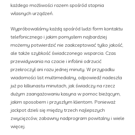
każdego możliwości razem spośród stopnia
własnych urządzeń.
Wypróbowaliśmy każdą spośród ludzi form kontaktu
telefonicznego i jakim pomysłem najbardziej
możemy potwierdzić nie zaakceptować tylko jakość,
ale także szybkość świadczonego wsparcia. Czas
przewidywania na czacie i infolinii odrzucić
przekroczył ani razu jednej minuty. W przypadku
wiadomości list multimedialny, odpowiedź nadeszła
już po kilkunastu minutach, jak świadczy na rzecz
dużym zaangażowaniu kasyna w pomoc bieżącym,
jakim sposobem i przyszłym klientom. Ponieważ
jackpot dzieli się między trzech najlepszych
zwycięzców, zabawny nadprogram powitalny i wiele
więcej.