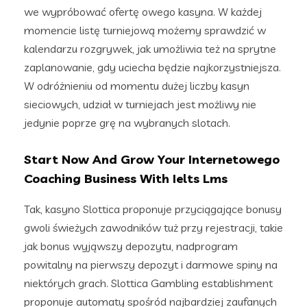
we wypróbować ofertę owego kasyna. W każdej
momencie listę turniejową możemy sprawdzić w
kalendarzu rozgrywek, jak umożliwia też na sprytne
zaplanowanie, gdy uciecha będzie najkorzystniejsza.
W odróżnieniu od momentu dużej liczby kasyn
sieciowych, udział w turniejach jest możliwy nie
jedynie poprze grę na wybranych slotach.
Start Now And Grow Your Internetowego
Coaching Business With Ielts Lms
Tak, kasyno Slottica proponuje przyciągające bonusy
gwoli świeżych zawodników tuż przy rejestracji, takie
jak bonus wyjąwszy depozytu, nadprogram
powitalny na pierwszy depozyt i darmowe spiny na
niektórych grach. Slottica Gambling establishment
proponuje automaty spośród najbardziej zaufanych