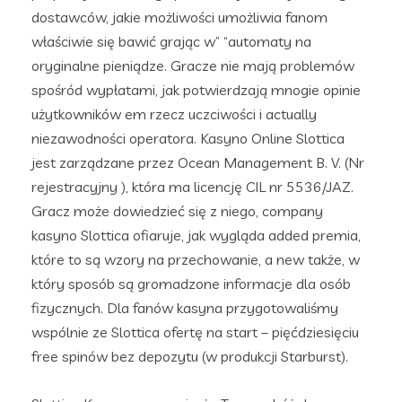
dostawców, jakie możliwości umożliwia fanom
właściwie się bawić grając w” “automaty na
oryginalne pieniądze. Gracze nie mają problemów
spośród wypłatami, jak potwierdzają mnogie opinie
użytkowników em rzecz uczciwości i actually
niezawodności operatora. Kasyno Online Slottica
jest zarządzane przez Ocean Management B. V. (Nr
rejestracyjny ), która ma licencję CIL nr 5536/JAZ.
Gracz może dowiedzieć się z niego, company
kasyno Slottica ofiaruje, jak wygląda added premia,
które to są wzory na przechowanie, a new także, w
który sposób są gromadzone informacje dla osób
fizycznych. Dla fanów kasyna przygotowaliśmy
wspólnie ze Slottica ofertę na start – pięćdziesięciu
free spinów bez depozytu (w produkcji Starburst).