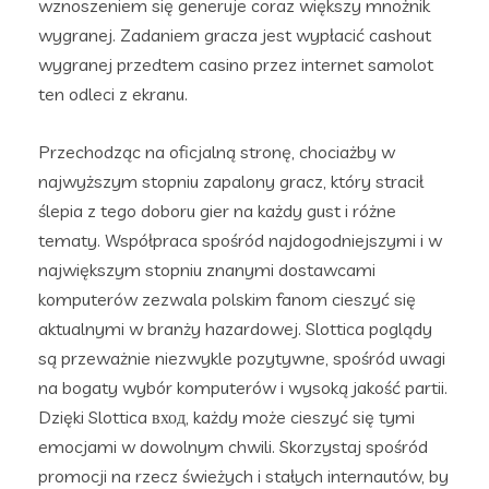
wznoszeniem się generuje coraz większy mnożnik
wygranej. Zadaniem gracza jest wypłacić cashout
wygranej przedtem casino przez internet samolot
ten odleci z ekranu.
Przechodząc na oficjalną stronę, chociażby w
najwyższym stopniu zapalony gracz, który stracił
ślepia z tego doboru gier na każdy gust i różne
tematy. Współpraca spośród najdogodniejszymi i w
największym stopniu znanymi dostawcami
komputerów zezwala polskim fanom cieszyć się
aktualnymi w branży hazardowej. Slottica poglądy
są przeważnie niezwykle pozytywne, spośród uwagi
na bogaty wybór komputerów i wysoką jakość partii.
Dzięki Slottica вход, każdy może cieszyć się tymi
emocjami w dowolnym chwili. Skorzystaj spośród
promocji na rzecz świeżych i stałych internautów, by