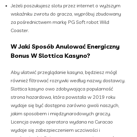
Jeżeli poszukujesz slotu przez internet o wyższym
wskaźniku zwrotu do gracza, wypróbuj zbudowany
za pośrednictwem markę PG Soft robot Wild
Coaster.
W Jaki Sposób Anulować Energiczny
Bonus W Slottica Kasyno?
Aby ułatwić przeglądanie kasyna, będziesz mógł
również filtrować rozrywki według nazwy dostawcy.
Slottica kasyno owo zdobywająca popularność
strona hazardowa, która powstała w 2019 roku
wydaje się być dostępna zarówno gwoli naszych,
jakim sposobem i międzynarodowych graczy.
Licencja owego operatora wydana na Curacao
wydaje się zabezpieczeniem uczciwości i