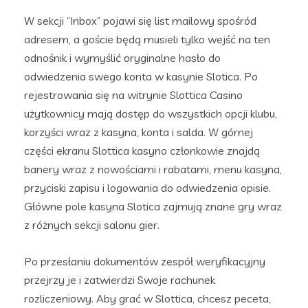
W sekcji “Inbox” pojawi się list mailowy spośród
adresem, a goście będą musieli tylko wejść na ten
odnośnik i wymyślić oryginalne hasło do
odwiedzenia swego konta w kasynie Slotica. Po
rejestrowania się na witrynie Slottica Casino
użytkownicy mają dostęp do wszystkich opcji klubu,
korzyści wraz z kasyna, konta i salda. W górnej
części ekranu Slottica kasyno członkowie znajdą
banery wraz z nowościami i rabatami, menu kasyna,
przyciski zapisu i logowania do odwiedzenia opisie.
Główne pole kasyna Slotica zajmują znane gry wraz
z różnych sekcji salonu gier.
Po przesłaniu dokumentów zespół weryfikacyjny
przejrzy je i zatwierdzi Swoje rachunek
rozliczeniowy. Aby grać w Slottica, chcesz peceta,