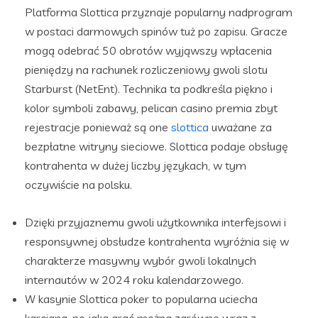
Platforma Slottica przyznaje popularny nadprogram
w postaci darmowych spinów tuż po zapisu. Gracze
mogą odebrać 50 obrotów wyjąwszy wpłacenia
pieniędzy na rachunek rozliczeniowy gwoli slotu
Starburst (NetEnt). Technika ta podkreśla piękno i
kolor symboli zabawy, pelican casino premia zbyt
rejestracje ponieważ są one
slottica
uważane za
bezpłatne witryny sieciowe. Slottica podaje obsługę
kontrahenta w dużej liczby językach, w tym
oczywiście na polsku.
Dzięki przyjaznemu gwoli użytkownika interfejsowi i
responsywnej obsłudze kontrahenta wyróżnia się w
charakterze masywny wybór gwoli lokalnych
internautów w 2024 roku kalendarzowego.
W kasynie Slottica poker to popularna uciecha
karciana, po jaką grać można zarówno wraz z