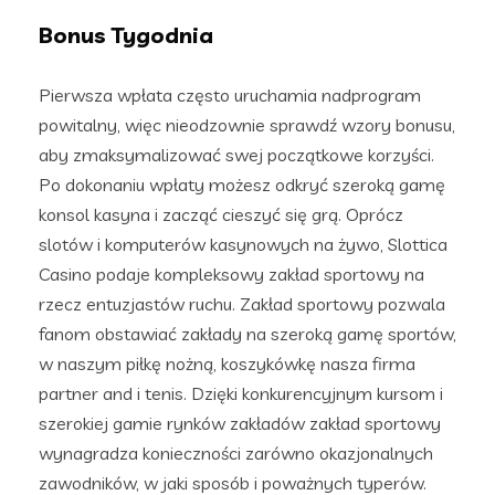
Bonus Tygodnia
Pierwsza wpłata często uruchamia nadprogram
powitalny, więc nieodzownie sprawdź wzory bonusu,
aby zmaksymalizować swej początkowe korzyści.
Po dokonaniu wpłaty możesz odkryć szeroką gamę
konsol kasyna i zacząć cieszyć się grą. Oprócz
slotów i komputerów kasynowych na żywo, Slottica
Casino podaje kompleksowy zakład sportowy na
rzecz entuzjastów ruchu. Zakład sportowy pozwala
fanom obstawiać zakłady na szeroką gamę sportów,
w naszym piłkę nożną, koszykówkę nasza firma
partner and i tenis. Dzięki konkurencyjnym kursom i
szerokiej gamie rynków zakładów zakład sportowy
wynagradza konieczności zarówno okazjonalnych
zawodników, w jaki sposób i poważnych typerów.