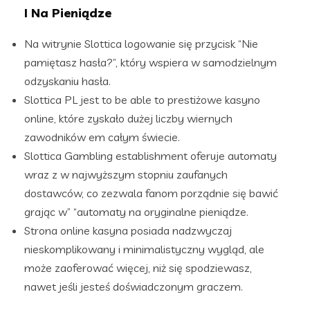
I Na Pieniądze
Na witrynie Slottica logowanie się przycisk “Nie
pamiętasz hasła?”, który wspiera w samodzielnym
odzyskaniu hasła.
Slottica PL jest to be able to prestiżowe kasyno
online, które zyskało dużej liczby wiernych
zawodników em całym świecie.
Slottica Gambling establishment oferuje automaty
wraz z w najwyższym stopniu zaufanych
dostawców, co zezwala fanom porządnie się bawić
grając w” “automaty na oryginalne pieniądze.
Strona online kasyna posiada nadzwyczaj
nieskomplikowany i minimalistyczny wygląd, ale
może zaoferować więcej, niż się spodziewasz,
nawet jeśli jesteś doświadczonym graczem.