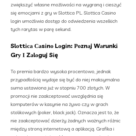
zwiększyć własne możliwości na wygraną i cieszyć
się emocjami z gry w Slottica PL. Slottica Casino
login umożliwia dostęp do odwiedzenia wszelkich
tych rarytas w parę sekund.
Slоttіса Саsіnо Lоgіn: Роznаj Wаrunkі
Grу І Zаlоguj Sіę
To premia bardzo wysoka procentowo, jednak
przypadłością wydaje się być do niej maksymalna
suma ustawiona już w stopniu 700 złotych. W
promocji nie zaakceptować uwzględnia się
komputerów w kasynie na żywo czy w grach
stolikowych (poker, black jack). Oznacza jest to, że
nie zaakceptować dzierży żadnych ważnych różnic
między stroną internetową a aplikacją. Grafika i