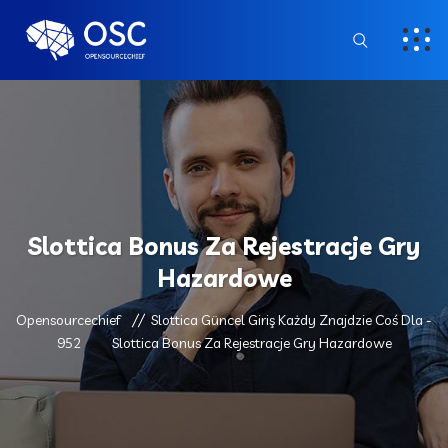
Slottica Bonus Za Rejestracje Gry
Hazardowe
Opensourcechief
Slottica Güncel Giriş Każdy Znajdzie Coś Dla -
952
Slottica Bonus Za Rejestracje Gry Hazardowe