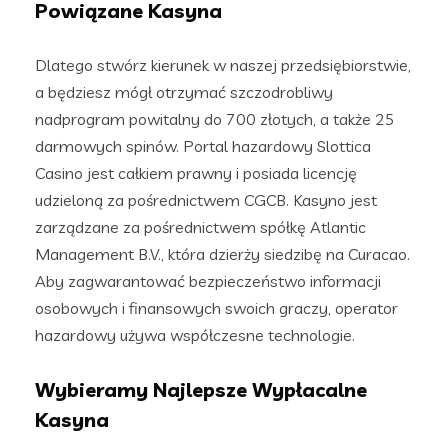
Powiązane Kasyna
Dlatego stwórz kierunek w naszej przedsiębiorstwie,
a będziesz mógł otrzymać szczodrobliwy
nadprogram powitalny do 700 złotych, a także 25
darmowych spinów. Portal hazardowy Slottica
Casino jest całkiem prawny i posiada licencję
udzieloną za pośrednictwem CGCB. Kasyno jest
zarządzane za pośrednictwem spółkę Atlantic
Management B.V., która dzierży siedzibę na Curacao.
Aby zagwarantować bezpieczeństwo informacji
osobowych i finansowych swoich graczy, operator
hazardowy używa współczesne technologie.
Wybieramy Najlepsze Wypłacalne
Kasyna