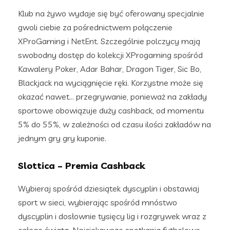
Klub na żywo wydaje się być oferowany specjalnie
gwoli ciebie za pośrednictwem połączenie
XProGaming i NetEnt. Szczególnie polczycy mają
swobodny dostęp do kolekcji XProgaming spośród
Kawalery Poker, Adar Bahar, Dragon Tiger, Sic Bo,
Blackjack na wyciągnięcie ręki. Korzystne może się
okazać nawet… przegrywanie, ponieważ na zakłady
sportowe obowiązuje duży cashback, od momentu
5% do 55%, w zależności od czasu ilości zakładów na
jednym gry gry kuponie.
Slottica – Premia Cashback
Wybieraj spośród dziesiątek dyscyplin i obstawiaj
sport w sieci, wybierając spośród mnóstwo
dyscyplin i dosłownie tysięcy lig i rozgrywek wraz z
całego świata. Najciekawsze spotkania futbolowe