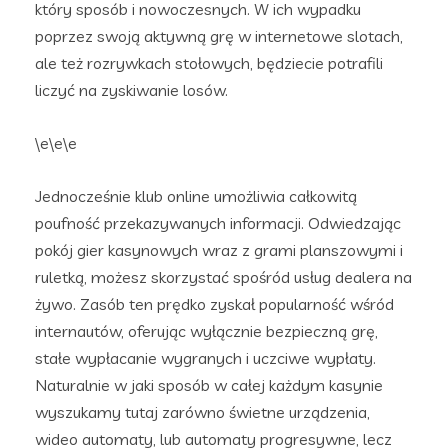
który sposób i nowoczesnych. W ich wypadku
poprzez swoją aktywną grę w internetowe slotach,
ale też rozrywkach stołowych, będziecie potrafili
liczyć na zyskiwanie losów.
\e\e\e
Jednocześnie klub online umożliwia całkowitą
poufność przekazywanych informacji. Odwiedzając
pokój gier kasynowych wraz z grami planszowymi i
ruletką, możesz skorzystać spośród usług dealera na
żywo. Zasób ten prędko zyskał popularność wśród
internautów, oferując wyłącznie bezpieczną grę,
stałe wypłacanie wygranych i uczciwe wypłaty.
Naturalnie w jaki sposób w całej każdym kasynie
wyszukamy tutaj zarówno świetne urządzenia,
wideo automaty, lub automaty progresywne, lecz