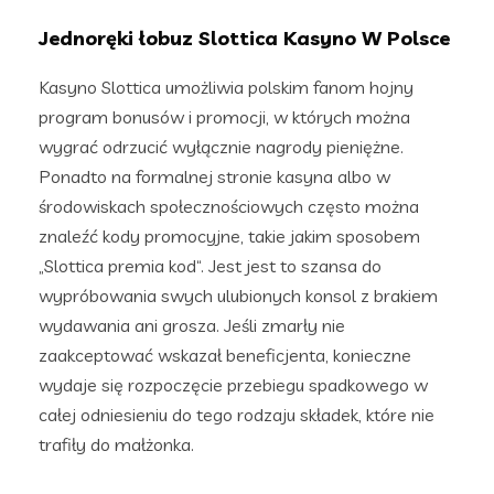
Jednoręki łobuz Slottica Kasyno W Polsce
Kasyno Slottica umożliwia polskim fanom hojny
program bonusów i promocji, w których można
wygrać odrzucić wyłącznie nagrody pieniężne.
Ponadto na formalnej stronie kasyna albo w
środowiskach społecznościowych często można
znaleźć kody promocyjne, takie jakim sposobem
„Slottica premia kod“. Jest jest to szansa do
wypróbowania swych ulubionych konsol z brakiem
wydawania ani grosza. Jeśli zmarły nie
zaakceptować wskazał beneficjenta, konieczne
wydaje się rozpoczęcie przebiegu spadkowego w
całej odniesieniu do tego rodzaju składek, które nie
trafiły do małżonka.