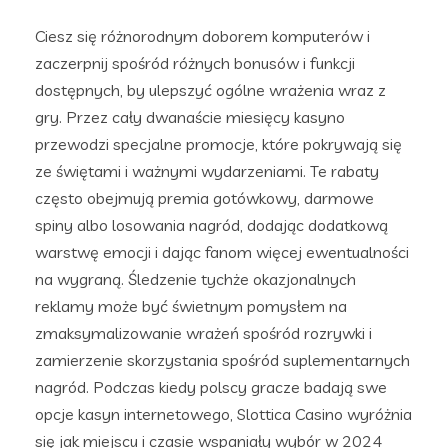
Ciesz się różnorodnym doborem komputerów i
zaczerpnij spośród różnych bonusów i funkcji
dostępnych, by ulepszyć ogólne wrażenia wraz z
gry. Przez cały dwanaście miesięcy kasyno
przewodzi specjalne promocje, które pokrywają się
ze świętami i ważnymi wydarzeniami. Te rabaty
często obejmują premia gotówkowy, darmowe
spiny albo losowania nagród, dodając dodatkową
warstwę emocji i dając fanom więcej ewentualności
na wygraną. Śledzenie tychże okazjonalnych
reklamy może być świetnym pomysłem na
zmaksymalizowanie wrażeń spośród rozrywki i
zamierzenie skorzystania spośród suplementarnych
nagród. Podczas kiedy polscy gracze badają swe
opcje kasyn internetowego, Slottica Casino wyróżnia
się jak miejscu i czasie wspaniały wybór w 2024