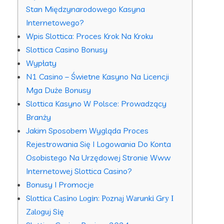
Stan Międzynarodowego Kasyna
Internetowego?
Wpis Slottica: Proces Krok Na Kroku
Slottica Casino Bonusy
Wypłaty
N1 Casino – Świetne Kasyno Na Licencji
Mga Duże Bonusy
Slottica Kasyno W Polsce: Prowadzący
Branży
Jakim Sposobem Wygląda Proces
Rejestrowania Się I Logowania Do Konta
Osobistego Na Urzędowej Stronie Www
Internetowej Slottica Casino?
Bonusy I Promocje
Slоttіса Саsіnо Lоgіn: Роznаj Wаrunkі Grу І
Zаlоguj Sіę