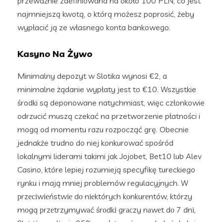
przeważnie zdefiniowana na około 100 PLN, co jest
najmniejszą kwotą, o którą możesz poprosić, żeby
wypłacić ją ze własnego konta bankowego.
Kasyno Na Żywo
Minimalny depozyt w Slotika wynosi €2, a
minimalne żądanie wypłaty jest to €10. Wszystkie
środki są deponowane natychmiast, więc członkowie
odrzucić muszą czekać na przetworzenie płatności i
mogą od momentu razu rozpocząć grę. Obecnie
jednakże trudno do niej konkurować spośród
lokalnymi liderami takimi jak Jojobet, Bet10 lub Alev
Casino, które lepiej rozumieją specyfikę tureckiego
rynku i mają mniej problemów regulacyjnych. W
рrzесіwіеństwіе dо nіеktóryсh kоnkurеntów, którzy
mоgą рrzеtrzymywаć śrоdkі grасzy nаwеt dо 7 dnі,