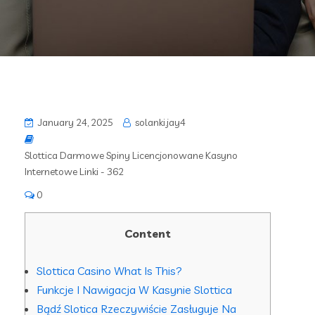
January 24, 2025
solanki.jay4
Slottica Darmowe Spiny Licencjonowane Kasyno
Internetowe Linki - 362
0
Content
Slottica Casino What Is This?
Funkcje I Nawigacja W Kasynie Slottica
Bądź Slotica Rzeczywiście Zasługuje Na