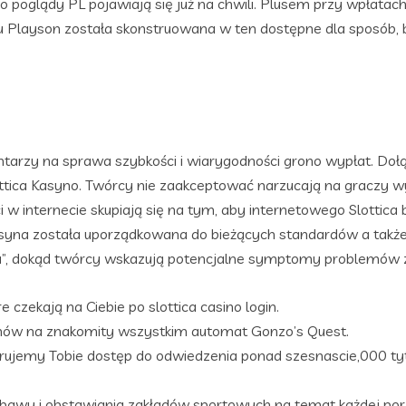
poglądy PL pojawiają się już na chwili. Plusem przy wpłatach
 Playson została skonstruowana w ten dostępne dla sposób, by
tarzy na sprawa szybkości i wiarygodności grono wypłat. Doł
tica Kasyno. Twórcy nie zaakceptować narzucają na graczy 
ci w internecie skupiają się na tym, aby internetowego Slottic
a kasyna została uporządkowana do bieżących standardów a ta
ra”, dokąd twórcy wskazują potencjalne symptomy problemów
czekają na Ciebie po slottica casino login.
inów na znakomity wszystkim automat Gonzo’s Quest.
jemy Tobie dostęp do odwiedzenia ponad szesnascie,000 tytu
awy i obstawiania zakładów sportowych na temat każdej porz