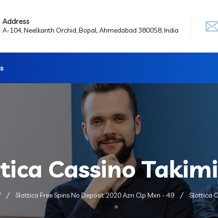
Address
A-104, Neelkanth Orchid, Bopal, Ahmedabad 380058, India
s
ttica Cassino Takimi
f
Slottica Free Spins No Deposit 2020 Azn Clp Mxn - 49
Slottica 