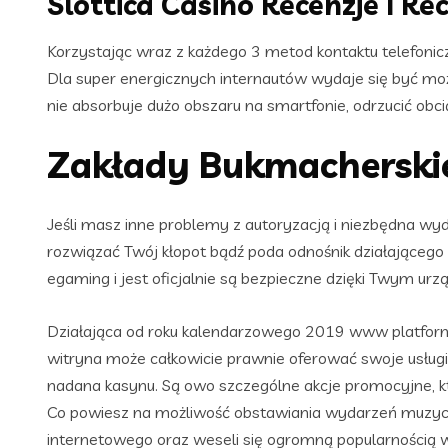
Slottica Casino Recenzje I R
Korzystając wraz z każdego 3 metod kontaktu telefonicz
Dla super energicznych internautów wydaje się być moż
nie absorbuje dużo obszaru na smartfonie, odrzucić ob
Zakłady Bukmacherskie:
Jeśli masz inne problemy z autoryzacją i niezbędna wy
rozwiązać Twój kłopot bądź poda odnośnik działająceg
egaming i jest oficjalnie są bezpieczne dzięki Twym urzą
Działająca od roku kalendarzowego 2019 www platforma 
witryna może całkowicie prawnie oferować swoje usług
nadana kasynu. Są owo szczególne akcje promocyjne, k
Co powiesz na możliwość obstawiania wydarzeń muzyc
internetowego oraz weseli się ogromną popularnością 