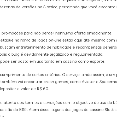
dezenas de versões no Slottica, permitindo que você encontra 
uas promoções para não perder nenhuma oferta emocionante.
aque no ramo de jogos on-line estão aqui, até mesmo com a po
e buscam entretenimento de habilidade e recompensas genero
 pois o blog é devidamente legalizado e regulamentado.
e pode ser posta em uso tanto em cassino como esporte.
mprimento de certos critérios. O serviço, ainda assim, é um 
ê também vai encontrar crash games, como Aviator e Spaceman
epositar o valor de R$ 60.
ue atento aos termos e condições com o objectivo de uso do bô
são do R$9. Além disso, alguns dos jogos de cassino Slottica 
lo.