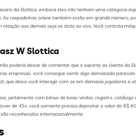
ssino da Slottica, embora eles não tenham uma categoria espec
o. As raspadinhas online também estão em grande número, por 
no em relação aos demais seja os slots ao vivo. Você controla
asz W Slottica
 não poderia deixar de comentar que o suporte ao cliente da S
outras empresas, você consegue sentir algo demasiado parec
at, que deixa você interagir com os em demasia jogadores e u
ise, juntamente com bônus de boas-vindas, registro, catálogo 
over de 45x, você somente precisa depositar o valor do R$ 60
são reconhecidos internacionalmente.
s