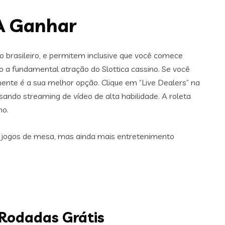
 A Ganhar
 brasileiro, e permitem inclusive que você comece
o a fundamental atração do Slottica cassino. Se você
ente é a sua melhor opção. Clique em “Live Dealers” na
ando streaming de vídeo de alta habilidade. A roleta
mo.
e jogos de mesa, mas ainda mais entretenimento
 Rodadas Grátis