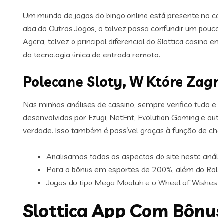
Um mundo de jogos do bingo online está presente no ca
aba do Outros Jogos, o talvez possa confundir um pouc
Agora, talvez o principal diferencial do Slottica casi
da tecnologia única de entrada remoto.
Polecane Sloty, W Które Zagr
Nas minhas análises de cassino, sempre verifico tudo e
desenvolvidos por Ezugi, NetEnt, Evolution Gaming e 
verdade. Isso também é possível graças à função de ch
Analisamos todos os aspectos do site nesta anál
Para o bônus em esportes de 200%, além do Roll
Jogos do tipo Mega Moolah e o Wheel of Wishes 
Slottica App Com Bônu