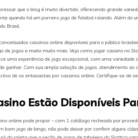
expressar que o blog é muito divertido, oferecendo grande vari
te quando há um porreiro jogo de futebol rolando. Além do um 
o Brasil.
onceituados cassinos online disponíveis para o público brasile
go de jogos e muito muito mais. Veja como jogar cassino no Sl
erece uma experiência de jogo excepcional, com uma variedad
 de ganhar. Com sua ampla seleção de jogos, atendimento ao c
tivo de os entusiastas por cassinos online. Certifique-se de
asino Estão Disponíveis P
sino online pode propor – com 1 catálogo recheado por proved
 bom jogo de bingo, não pode deixar por conferir alguns clás
ó do roleta vive a seção de jogos de tabuleiro do Slottica cas