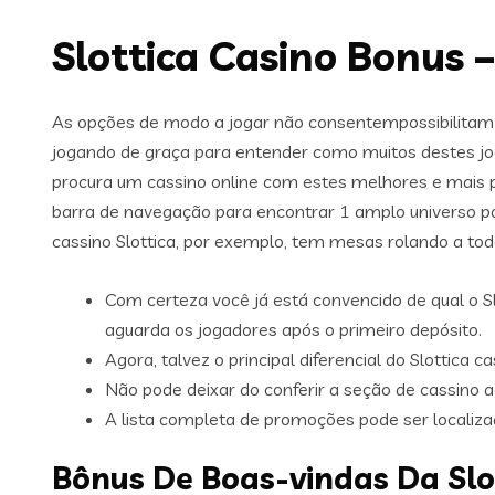
Slottica Casino Bonus
As opções de modo a jogar não consentempossibilitam a
jogando de graça para entender como muitos destes jogo
procura um cassino online com estes melhores e mais po
barra de navegação para encontrar 1 amplo universo por
cassino Slottica, por exemplo, tem mesas rolando a to
Com certeza você já está convencido de qual o 
aguarda os jogadores após o primeiro depósito.
Agora, talvez o principal diferencial do Slottica
Não pode deixar do conferir a seção de cassino ao
A lista completa de promoções pode ser localiz
Bônus De Boas-vindas Da Slo