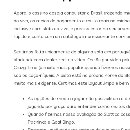
Agora, o cassino deseja conquistar o Brasil trazendo mu
ao vivo, os meios de pagamento e muito mais na minha a
inclusive com slots ao vivo, e precisa estar no seu arse
rápido e conta com um catálogo impressionante com os
Sentimos falta unicamente de alguma sala em português
blackjack com dealer real no vídeo. Os fãs por víde
Crazy Time (o muito mais popular quando fizemos nossa 
são os caça-níqueis. A pista está no próprio nome do Sl
muito mais exigente. Curtimos este layout limpo e bem 
As opções de modo a jogar não possibilitam a de
jogando por graça para entender como muitos d
Quando fizemos nossa avaliação do Slottica cass
Pachinko e Goal Bingo.
Portanto, você pode ter certeza de que este Slot