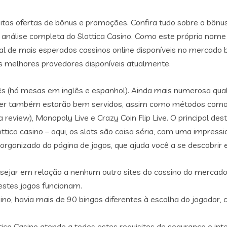
itas ofertas de bônus e promoções. Confira tudo sobre o bônus 
nálise completa do Slottica Casino. Como este próprio nome já 
nal de mais esperados cassinos online disponíveis no mercado br
 melhores provedores disponíveis atualmente.
 (há mesas em inglês e espanhol). Ainda mais numerosa qual a
o poker também estarão bem servidos, assim como métodos co
review), Monopoly Live e Crazy Coin Flip Live. O principal de
ottica casino – aqui, os slots são coisa séria, com uma impres
organizado da página de jogos, que ajuda você a se descobrir
sejar em relação a nenhum outro sites do cassino do mercado 
estes jogos funcionam.
ino, havia mais de 90 bingos diferentes à escolha do jogador,
tica Casino atende a todos estes requisitos de segurança e int