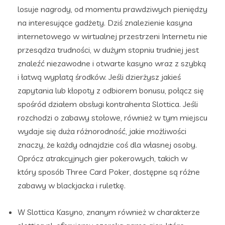
losuje nagrody, od momentu prawdziwych pieniędzy
na interesujące gadżety. Dziś znalezienie kasyna
internetowego w wirtualnej przestrzeni Internetu nie
przesądza trudności, w dużym stopniu trudniej jest
znaleźć niezawodne i otwarte kasyno wraz z szybką
i łatwą wypłatą środków. Jeśli dzierżysz jakieś
zapytania lub kłopoty z odbiorem bonusu, połącz się
spośród działem obsługi kontrahenta Slottica. Jeśli
rozchodzi o zabawy stołowe, również w tym miejscu
wydaje się duża różnorodność, jakie możliwości
znaczy, że ​​każdy odnajdzie coś dla własnej osoby.
Oprócz atrakcyjnych gier pokerowych, takich w
który sposób Three Card Poker, dostępne są różne
zabawy w blackjacka i ruletkę.
W Slottica Kasyno, znanym również w charakterze