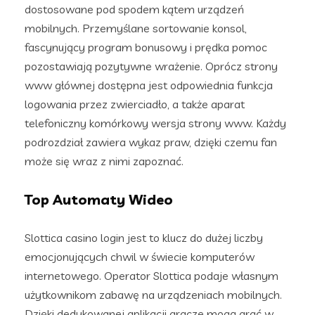
dostosowane pod spodem kątem urządzeń
mobilnych. Przemyślane sortowanie konsol,
fascynujący program bonusowy i prędka pomoc
pozostawiają pozytywne wrażenie. Oprócz strony
www głównej dostępna jest odpowiednia funkcja
logowania przez zwierciadło, a także aparat
telefoniczny komórkowy wersja strony www. Każdy
podrozdział zawiera wykaz praw, dzięki czemu fan
może się wraz z nimi zapoznać.
Top Automaty Wideo
Slottica casino login jest to klucz do dużej liczby
emocjonujących chwil w świecie komputerów
internetowego. Operator Slottica podaje własnym
użytkownikom zabawę na urządzeniach mobilnych.
Dzięki dedykowanej aplikacji gracze mogą grać w