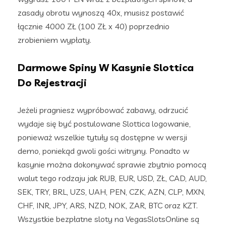
zasady obrotu wynoszą 40x, musisz postawić
łącznie 4000 ZŁ (100 ZŁ x 40) poprzednio
zrobieniem wypłaty.
Darmowe Spiny W Kasynie Slottica
Do Rejestracji
Jeżeli pragniesz wypróbować zabawy, odrzucić
wydaje się być postulowane Slottica logowanie,
ponieważ wszelkie tytuły są dostępne w wersji
demo, poniekąd gwoli gości witryny. Ponadto w
kasynie można dokonywać sprawie zbytnio pomocą
walut tego rodzaju jak RUB, EUR, USD, ZŁ, CAD, AUD,
SEK, TRY, BRL, UZS, UAH, PEN, CZK, AZN, CLP, MXN,
CHF, INR, JPY, ARS, NZD, NOK, ZAR, BTC oraz KZT.
Wszystkie bezpłatne sloty na VegasSlotsOnline są