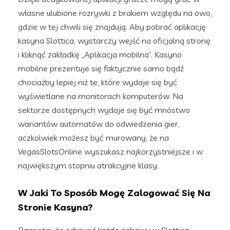
własne ulubione rozrywki z brakiem względu na owo,
gdzie w tej chwili się znajdują. Aby pobrać aplikację
kasyna Slottica, wystarczy wejść na oficjalną stronę
i kliknąć zakładkę „Aplikacja mobilna”. Kasyno
mobilne prezentuje się faktycznie samo bądź
chociażby lepiej niż te, które wydaje się być
wyświetlane na monitorach komputerów. Na
sektorze dostępnych wydaje się być mnóstwo
wariantów automatów do odwiedzenia gier,
aczkolwiek możesz być murowany, że na
VegasSlotsOnline wyszukasz najkorzystniejsze i w
największym stopniu atrakcyjne klasy.
W Jaki To Sposób Mogę Zalogować Się Na
Stronie Kasyna?
Pamiętaj, że odrzucić każde zabawy w Slottica