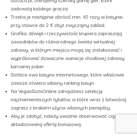
slottica pl, oferujemy szeroką gamę gier, które
zadowolą każdego gracza.
Trzeba je następnie obrócić min. 45 razy w kasynie,
przy stawce do 2 € zbyt zwyczajny zakład.
Grafika, dźwięk i rzeczywistość krupiera zapraszają
zawodników do różnorodnego świata wirtualnej
zabawy, w którym miejscu mogą się zrelaksować i
wypróbować dziwaczne wariacje chodliwej zabawy
karcianej poker.
Slottica owo kasyno internetowego, które właściwie
zawsze otwiera własny ranking kasyn.
Na VegasSlotsOnline odnajdziesz selekcję
najznamienitszych tytułów, w które wraz z łatwością
zagrasz z brakiem użycia własnych pieniędzy.
Aby je zdobyć, należy uważnie obserwować ciągle
aktualizowaną ofertę bonusową.