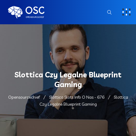
Slottica Czy Legalne Blueprint
Gaming
Opensourcechief
Slottica Slots Info O Nas - 676
Slottica
Czy Legalne Blueprint Gaming