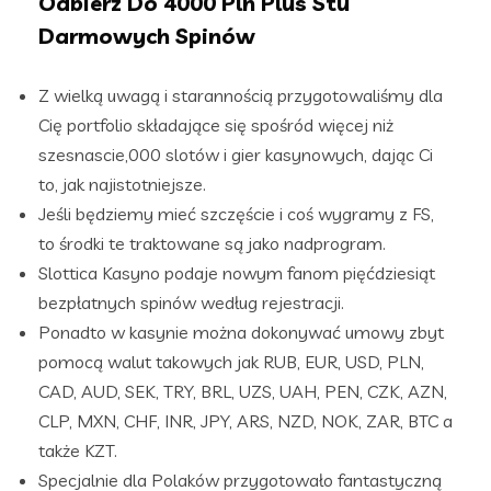
Odbierz Do 4000 Pln Plus Stu
Darmowych Spinów
Z wielką uwagą i starannością przygotowaliśmy dla
Cię portfolio składające się spośród więcej niż
szesnascie,000 slotów i gier kasynowych, dając Ci
to, jak najistotniejsze.
Jeśli będziemy mieć szczęście i coś wygramy z FS,
to środki te traktowane są jako nadprogram.
Slottica Kasyno podaje nowym fanom pięćdziesiąt
bezpłatnych spinów według rejestracji.
Ponadto w kasynie można dokonywać umowy zbyt
pomocą walut takowych jak RUB, EUR, USD, PLN,
CAD, AUD, SEK, TRY, BRL, UZS, UAH, PEN, CZK, AZN,
CLP, MXN, CHF, INR, JPY, ARS, NZD, NOK, ZAR, BTC a
także KZT.
Specjalnie dla Polaków przygotowało fantastyczną