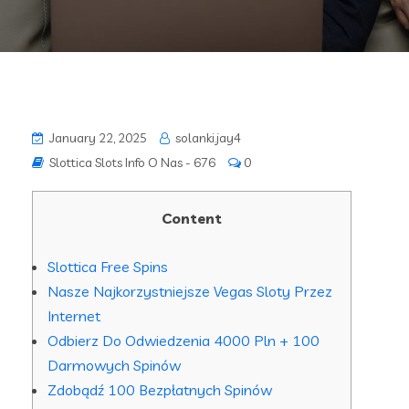
January 22, 2025
solanki.jay4
Slottica Slots Info O Nas - 676
0
Content
Slottica Free Spins
Nasze Najkorzystniejsze Vegas Sloty Przez
Internet
Odbierz Do Odwiedzenia 4000 Pln + 100
Darmowych Spinów
Zdobądź 100 Bezpłatnych Spinów