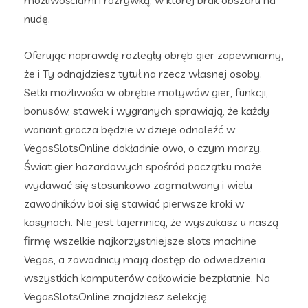
nudę.
Oferując naprawdę rozległy obręb gier zapewniamy,
że i Ty odnajdziesz tytuł na rzecz własnej osoby.
Setki możliwości w obrębie motywów gier, funkcji,
bonusów, stawek i wygranych sprawiają, że każdy
wariant gracza będzie w dzieje odnaleźć w
VegasSlotsOnline dokładnie owo, o czym marzy.
Świat gier hazardowych spośród początku może
wydawać się stosunkowo zagmatwany i wielu
zawodników boi się stawiać pierwsze kroki w
kasynach. Nie jest tajemnicą, że wyszukasz u naszą
firmę wszelkie najkorzystniejsze slots machine
Vegas, a zawodnicy mają dostęp do odwiedzenia
wszystkich komputerów całkowicie bezpłatnie. Na
VegasSlotsOnline znajdziesz selekcję