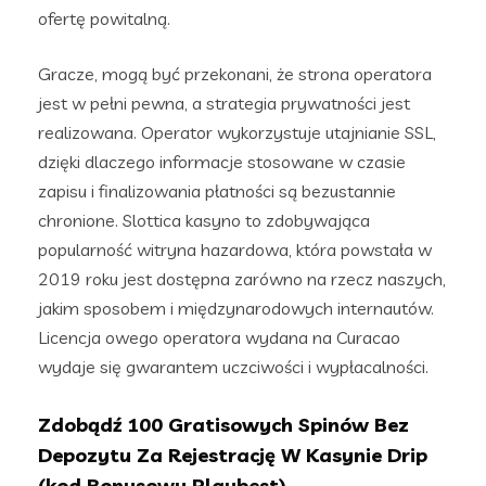
ofertę powitalną.
Gracze, mogą być przekonani, że strona operatora
jest w pełni pewna, a strategia prywatności jest
realizowana. Operator wykorzystuje utajnianie SSL,
dzięki dlaczego informacje stosowane w czasie
zapisu i finalizowania płatności są bezustannie
chronione. Slottica kasyno to zdobywająca
popularność witryna hazardowa, która powstała w
2019 roku jest dostępna zarówno na rzecz naszych,
jakim sposobem i międzynarodowych internautów.
Licencja owego operatora wydana na Curacao
wydaje się gwarantem uczciwości i wypłacalności.
Zdobądź 100 Gratisowych Spinów Bez
Depozytu Za Rejestrację W Kasynie Drip
(kod Bonusowy Playbest)