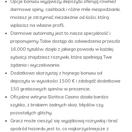
Opcje bonusu wyjąwszy depozytu oferują również
darmowe spiny, cashback i różne miłe niespodzianki,
możesz je otrzymać niezależnie od ilości, którą
wpłacisz na własne profil.
Darmowe automaty jest to nasza specjalność i
proponujemy Tobie dostęp do odwiedzenia przeszło
16,000 tytułów, dzięki z jakiego powodu w każdej
sytuacji znajdziesz rozrywki, które spełniają Twe
żądania i wyczekiwania.
Dodatkowo skorzystaj z hojnego bonusu od
depozytu w wysokości 1500 € i zdobądź dodatkowe
150 gratisowych spinów w prezencie.
Oficjalna witryna Slottica Casino działa bardzo
szybko, z brakiem żadnych skaz, błędów czy
pozostałych glitchy.
Gracz może cieszyć się wyjątkową rozrywką i brać
spośród hazardu jest to, co najkorzystniejsze z