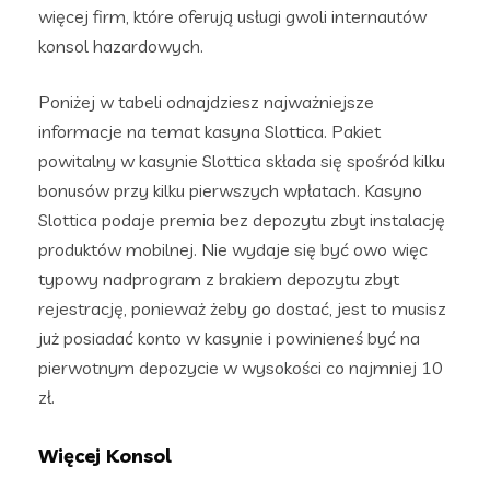
więcej firm, które oferują usługi gwoli internautów
konsol hazardowych.
Poniżej w tabeli odnajdziesz najważniejsze
informacje na temat kasyna Slottica. Pakiet
powitalny w kasynie Slottica składa się spośród kilku
bonusów przy kilku pierwszych wpłatach. Kasyno
Slottica podaje premia bez depozytu zbyt instalację
produktów mobilnej. Nie wydaje się być owo więc
typowy nadprogram z brakiem depozytu zbyt
rejestrację, ponieważ żeby go dostać, jest to musisz
już posiadać konto w kasynie i powinieneś być na
pierwotnym depozycie w wysokości co najmniej 10
zł.
Więcej Konsol