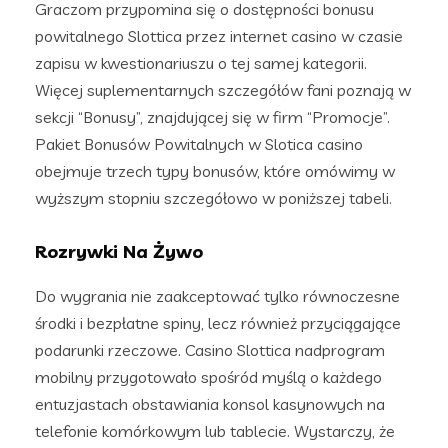
Graczom przypomina się o dostępności bonusu
powitalnego Slottica przez internet casino w czasie
zapisu w kwestionariuszu o tej samej kategorii.
Więcej suplementarnych szczegółów fani poznają w
sekcji “Bonusy”, znajdującej się w firm “Promocje”.
Pakiet Bonusów Powitalnych w Slotica casino
obejmuje trzech typy bonusów, które omówimy w
wyższym stopniu szczegółowo w poniższej tabeli.
Rozrywki Na Żywo
Do wygrania nie zaakceptować tylko równoczesne
środki i bezpłatne spiny, lecz również przyciągające
podarunki rzeczowe. Casino Slottica nadprogram
mobilny przygotowało spośród myślą o każdego
entuzjastach obstawiania konsol kasynowych na
telefonie komórkowym lub tablecie. Wystarczy, że