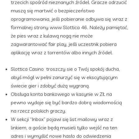
trzecich spośród nieznanych źródeł. Gracze odrzucić
muszą się martwić o bezpieczeństwo
oprogramowania, jeśli pobieranie odbywa się wraz z
formalnej strony www Slottica 46. Należy pamiętać,
że pies wraz z kulawą nogą nie może
zagwarantować fair play, jeśli uczestnik pobiera
aplikację wraz z torrentów albo innych źródeł.
Slottica Casino troszczy sie o Twój spokój ducha,
abyś mógł w pełni zanurzyć się w ekscytującym
świecie gier i zdobyć dużą wygraną.
Obsługa konta bankowego w kasynie w ZŁ na
pewno wydaje się być bardzo dobrą wiadomością
na rzecz polskich graczy.
W sekcji “Inbox” pojawi się list mailowy wraz z
linkiem, a goście będą musieli tylko wejść na ten
adres i wymyślić nowe hasło do odwiedzenia