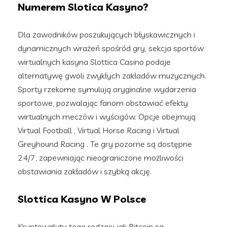
Numerem Slotica Kasyno?
Dla zawodników poszukujących błyskawicznych i
dynamicznych wrażeń spośród gry, sekcja sportów
wirtualnych kasyna Slottica Casino podaje
alternatywę gwoli zwykłych zakładów muzycznych.
Sporty rzekome symulują oryginalne wydarzenia
sportowe, pozwalając fanom obstawiać efekty
wirtualnych meczów i wyścigów. Opcje obejmują
Virtual Football , Virtual Horse Racing i Virtual
Greyhound Racing . Te gry pozorne są dostępne
24/7, zapewniając nieograniczone możliwości
obstawiania zakładów i szybką akcję.
Slottica Kasyno W Polsce
Kryptowaluty tego rodzaju jak Bitcoin są