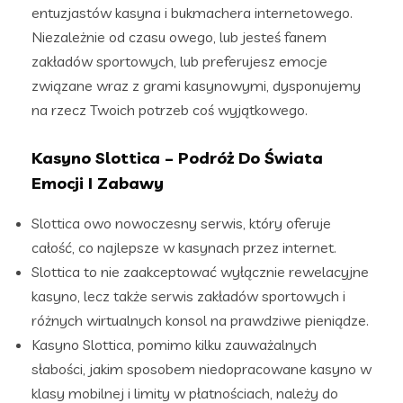
entuzjastów kasyna i bukmachera internetowego.
Niezależnie od czasu owego, lub jesteś fanem
zakładów sportowych, lub preferujesz emocje
związane wraz z grami kasynowymi, dysponujemy
na rzecz Twoich potrzeb coś wyjątkowego.
Kasyno Slottica – Podróż Do Świata
Emocji I Zabawy
Slottica owo nowoczesny serwis, który oferuje
całość, co najlepsze w kasynach przez internet.
Slottica to nie zaakceptować wyłącznie rewelacyjne
kasyno, lecz także serwis zakładów sportowych i
różnych wirtualnych konsol na prawdziwe pieniądze.
Kasyno Slottica, pomimo kilku zauważalnych
słabości, jakim sposobem niedopracowane kasyno w
klasy mobilnej i limity w płatnościach, należy do