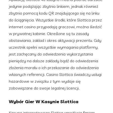
jedynie podążając zbytnio linkiem, jednak również
zbytnio pomocą kodu QR znajdującego się na linku
do ściągnięcia. Wszystkie środki, które Slottica przez
internet casino przypadają graczowi, można śledzić
w prywatnej kabinie. Określone są tu zasady
obstawiania, zakład i okres aktywacji prezentu. Gdy
uczestnik spełni wszystkie wymagania platformy,
jest zachęcany do odwiedzenia wykorzystania
pieniędzy na dalsze zakłady bądź do odwiedzenia
złożenia morału o ich przekazanie do odwiedzenia
własnych referencji. Casino Slottica świadczy usługi
hazardowe w związku z tym wydaje się
zobowiązane do swoje legalnej licencji.
Wybór Gier W Kasynie Slottica
Kasyno internetowego Slotica umożliwia fanom