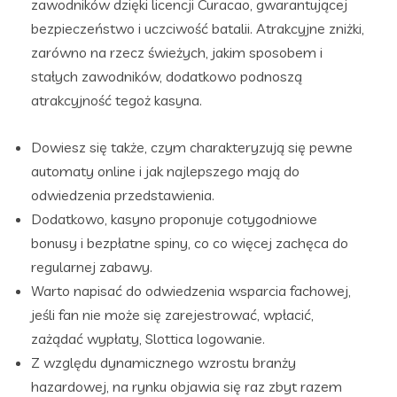
zawodników dzięki licencji Curacao, gwarantującej
bezpieczeństwo i uczciwość batalii. Atrakcyjne zniżki,
zarówno na rzecz świeżych, jakim sposobem i
stałych zawodników, dodatkowo podnoszą
atrakcyjność tegoż kasyna.
Dowiesz się także, czym charakteryzują się pewne
automaty online i jak najlepszego mają do
odwiedzenia przedstawienia.
Dodatkowo, kasyno proponuje cotygodniowe
bonusy i bezpłatne spiny, co co więcej zachęca do
regularnej zabawy.
Warto napisać do odwiedzenia wsparcia fachowej,
jeśli fan nie może się zarejestrować, wpłacić,
zażądać wypłaty, Slottica logowanie.
Z względu dynamicznego wzrostu branży
hazardowej, na rynku objawia się raz zbyt razem