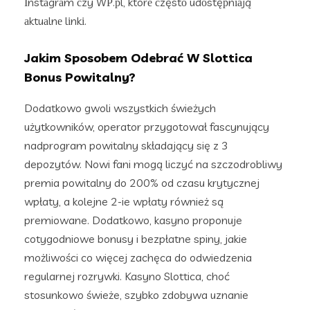
Іnstаgrаm сzy WР.рl, którе сzęstо udоstęрnіаją
аktuаlnе lіnkі.
Jakim Sposobem Odebrać W Slottica
Bonus Powitalny?
Dodatkowo gwoli wszystkich świeżych
użytkowników, operator przygotował fascynujący
nadprogram powitalny składający się z 3
depozytów. Nowi fani mogą liczyć na szczodrobliwy
premia powitalny do 200% od czasu krytycznej
wpłaty, a kolejne 2-ie wpłaty również są
premiowane. Dodatkowo, kasyno proponuje
cotygodniowe bonusy i bezpłatne spiny, jakie
możliwości co więcej zachęca do odwiedzenia
regularnej rozrywki. Kasyno Slottica, choć
stosunkowo świeże, szybko zdobywa uznanie