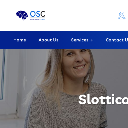
Home
About Us
Services
Contact U
Slotti