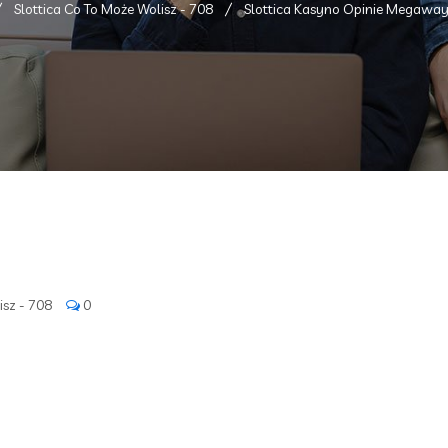
Slottica Co To Może Wolisz - 708
Slottica Kasyno Opinie Megawa
isz - 708
0