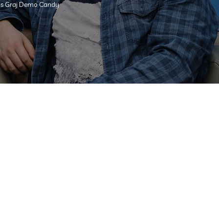
ys Graj Demo Candy