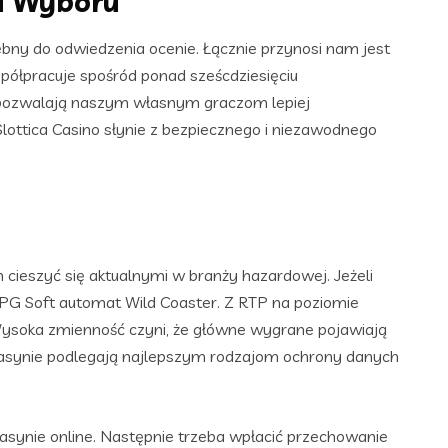
a Wyboru
bny do odwiedzenia ocenie. Łącznie przynosi nam jest
ółpracuje spośród ponad sześcdziesięciu
e pozwalają naszym własnym graczom lepiej
lottica Casino słynie z bezpiecznego i niezawodnego
ieszyć się aktualnymi w branży hazardowej. Jeżeli
PG Soft automat Wild Coaster. Z RTP na poziomie
Wysoka zmienność czyni, że główne wygrane pojawiają
 w kasynie podlegają najlepszym rodzajom ochrony danych
asynie online. Następnie trzeba wpłacić przechowanie