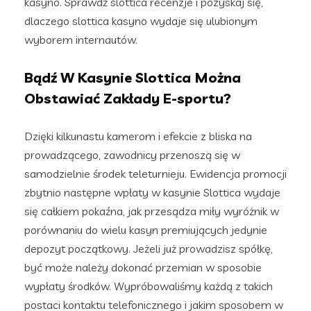
kasyno. Sprawdź slottica recenzje i pozyskaj się,
dlaczego slottica kasyno wydaje się ulubionym
wyborem internautów.
Bądź W Kasynie Slottica Można
Obstawiać Zakłady E-sportu?
Dzięki kilkunastu kamerom i efekcie z bliska na
prowadzącego, zawodnicy przenoszą się w
samodzielnie środek teleturnieju. Ewidencja promocji
zbytnio następne wpłaty w kasynie Slottica wydaje
się całkiem pokaźna, jak przesądza miły wyróżnik w
porównaniu do wielu kasyn premiujących jedynie
depozyt początkowy. Jeżeli już prowadzisz spółkę,
być może należy dokonać przemian w sposobie
wypłaty środków. Wypróbowaliśmy każdą z takich
postaci kontaktu telefonicznego i jakim sposobem w