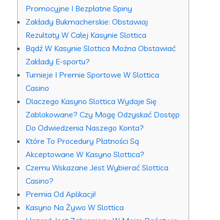
Promocyjne I Bezpłatne Spiny
Zakłady Bukmacherskie: Obstawiaj
Rezultaty W Całej Kasynie Slottica
Bądź W Kasynie Slottica Można Obstawiać
Zakłady E-sportu?
Turnieje I Premie Sportowe W Slottica
Casino
Dlaczego Kasyno Slottica Wydaje Się
Zablokowane? Czy Mogę Odzyskać Dostęp
Do Odwiedzenia Naszego Konta?
Które To Procedury Płatności Są
Akceptowane W Kasyno Slottica?
Czemu Wskazane Jest Wybierać Slottica
Casino?
Premia Od Aplikacji!
Kasyno Na Żywo W Slottica