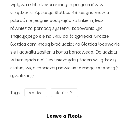
wpływa mhh działanie innych programów w
urządzeniu. Aplikację Slottica 46 kasyno można
pobrać nie jedynie podążając za linkiem, lecz
również za pomocą systemu kodowania QR
znajdującego się na linku do ściągnięcia. Gracze
Slottica com mogą brać udział na Slottica logowanie
się i actually zasileniu konta bankowego. Do udziału
w turniejach nie” “jest niezbędny żaden wyjątkowy
status, więc chociażby nowicjusze mogą rozpocząć
rywalizację.
Tags:
slottica
slottica PL
Leave a Reply