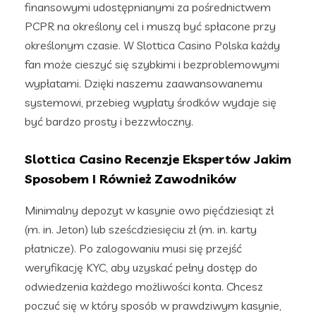
finansowymi udostępnianymi za pośrednictwem
PCPR na określony cel i muszą być spłacone przy
określonym czasie. W Slottica Casino Polska każdy
fan może cieszyć się szybkimi i bezproblemowymi
wypłatami. Dzięki naszemu zaawansowanemu
systemowi, przebieg wypłaty środków wydaje się
być bardzo prosty i bezzwłoczny.
Slottica Casino Recenzje Ekspertów Jakim
Sposobem I Również Zawodników
Minimalny depozyt w kasynie owo pięćdziesiąt zł
(m. in. Jeton) lub sześcdziesięciu zł (m. in. karty
płatnicze). Po zalogowaniu musi się przejść
weryfikację KYC, aby uzyskać pełny dostęp do
odwiedzenia każdego możliwości konta. Chcesz
poczuć się w który sposób w prawdziwym kasynie,