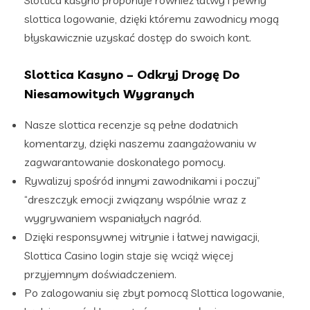
slottica logowanie, dzięki któremu zawodnicy mogą
błyskawicznie uzyskać dostęp do swoich kont.
Slottica Kasyno – Odkryj Drogę Do
Niesamowitych Wygranych
Nasze slottica recenzje są pełne dodatnich
komentarzy, dzięki naszemu zaangażowaniu w
zagwarantowanie doskonałego pomocy.
Rywalizuj spośród innymi zawodnikami i poczuj”
“dreszczyk emocji związany wspólnie wraz z
wygrywaniem wspaniałych nagród.
Dzięki responsywnej witrynie i łatwej nawigacji,
Slottica Casino login staje się wciąż więcej
przyjemnym doświadczeniem.
Po zalogowaniu się zbyt pomocą Slottica logowanie,