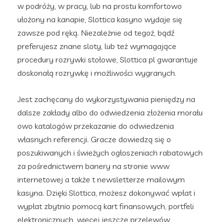
w podróży, w pracy, lub na prostu komfortowo
ułożony na kanapie, Slottica kasyno wydaje się
zawsze pod ręką. Niezależnie od tegoż, bądź
preferujesz znane sloty, lub też wymagające
procedury rozrywki stołowe, Slottica pl gwarantuje
doskonałą rozrywkę i możliwości wygranych.
Jest zachęcany do wykorzystywania pieniędzy na
dalsze zakłady albo do odwiedzenia złożenia morału
owo katalogów przekazanie do odwiedzenia
własnych referencji. Gracze dowiedzą się o
poszukiwanych i świeżych ogłoszeniach rabatowych
za pośrednictwem banery na stronie www
internetowej a także t newsletterze mailowym
kasyna. Dzięki Slottica, możesz dokonywać wpłat i
wypłat zbytnio pomocą kart finansowych, portfeli
elektronicznych, więcej jeszcze przelewów