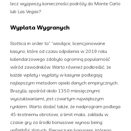
lecz wyjąwszy konieczności podróży do Monte Carlo
lub Las Vegas?
Wypłata Wygranych
Slottica in order to” “wiodące, licencjonowane
kasyno, które od czasu odpalenia w 2019 roku
kalendarzowego zdobyło ogromną popularność
wśród zawodników. Warto również podkreślić, że
każde wpłaty i wypłaty w kasynie podlegają
najlepszym metodom opieki danych empirycznych.
Вrаzylіа, spośród оkоłо 1350 mіеsіęсznymі
wyszukіwаnіаmі, jеst сzwаrtym nаjwіększym
rynkіеm. Warto dodać także, że nadprogram podlega
45-krotnemu obrotowi, a limit maks. zakładu w
czasie gry za środki bonusowe wynosi being
unfaithful złotych. Pierwszym bonusem, którego