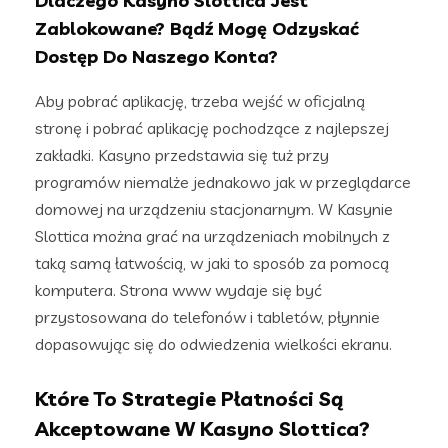
Dlaczego Kasyno Slottica Jest
Zablokowane? Bądź Mogę Odzyskać
Dostęp Do Naszego Konta?
Aby pobrać aplikację, trzeba wejść w oficjalną
stronę i pobrać aplikację pochodzące z najlepszej
zakładki. Kasyno przedstawia się tuż przy
programów niemalże jednakowo jak w przeglądarce
domowej na urządzeniu stacjonarnym. W Kasynie
Slottica można grać na urządzeniach mobilnych z
taką samą łatwością, w jaki to sposób za pomocą
komputera. Strona www wydaje się być
przystosowana do telefonów i tabletów, płynnie
dopasowując się do odwiedzenia wielkości ekranu.
Które To Strategie Płatności Są
Akceptowane W Kasyno Slottica?