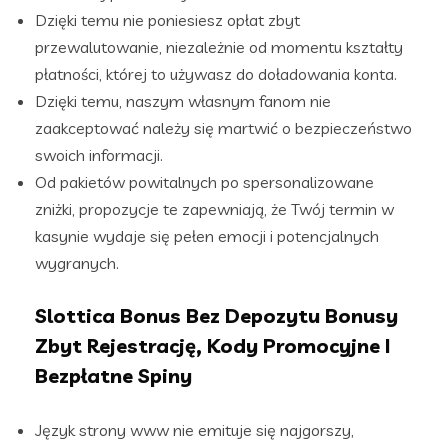
Dzięki temu nie poniesiesz opłat zbyt
przewalutowanie, niezależnie od momentu kształty
płatności, której to używasz do doładowania konta.
Dzięki temu, naszym własnym fanom nie
zaakceptować należy się martwić o bezpieczeństwo
swoich informacji.
Od pakietów powitalnych po spersonalizowane
zniżki, propozycje te zapewniają, że Twój termin w
kasynie wydaje się pełen emocji i potencjalnych
wygranych.
Slottica Bonus Bez Depozytu Bonusy
Zbyt Rejestrację, Kody Promocyjne I
Bezpłatne Spiny
Język strony www nie emituje się najgorszy,