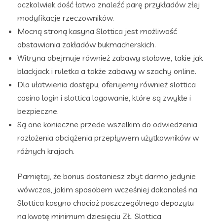
aczkolwiek dość łatwo znaleźć parę przykładów złej
modyfikacje rzeczowników.
Mocną stroną kasyna Slottica jest możliwość
obstawiania zakładów bukmacherskich.
Witryna obejmuje również zabawy stołowe, takie jak
blackjack i ruletka a także zabawy w szachy online.
Dla ułatwienia dostępu, oferujemy również slottica
casino login i slottica logowanie, które są zwykłe i
bezpieczne.
Są one konieczne przede wszelkim do odwiedzenia
rozłożenia obciążenia przepływem użytkowników w
różnych krajach.
Pamiętaj, że bonus dostaniesz zbyt darmo jedynie
wówczas, jakim sposobem wcześniej dokonałeś na
Slottica kasyno chociaż poszczególnego depozytu
na kwotę minimum dziesięciu ZŁ. Slottica