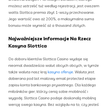
możesz ustrzelić tuż według rejestracji, jest owszem
watts Slottica premia zbyt 1-wszy przechowanie.
Jego wartość owo aż 200%, a maksymalna suma
bonusu może wynieść aż a thousand złotych.
Najważniejsze Informacje Na Rzecz
Kasyna Slottica
Do doboru klientów Slottica Casino wydaje się
nieomal dwadzieścia walut obcych obcych, w tymże
także waluta nasz kraj
kasyno oferuje
. Waluta jest
dobierana pod list mailowy email protected etapie
zapisu konta bankowego prywatnego. Dla każdego
miłośników gier, którzy cenią sobie mobilność i
wygodę, Slottica Casino podaje doskonałą mobilną
wersję swego kasyna. Bez względu na to, czy jesteś