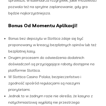
sprawdzić w kalendarzu rozgrywek, jakie możliwości
pozwala też na sprytne zaplanowanie, gdy gra
będzie najkorzystniejsza.
Bonus Od Momentu Aplikacji!
Bonus bez depozytu w Slottica zdaje się być
proponowany w kreacyj bezpłatnych spinów lub też
bezpłatnej kasy.
Drugim procesem do odwiedzenia dodatnich
doświadczeń są przyciągające rabaty dostępne na
platformie Slottica.
W Slottica Casino Polska, bezpieczeństwo i
zgodność spośród regulacjami są naszymi
priorytetami.
Jednak to w żadnym razie nie określa, że kasyno z
natychmiastową wypłatą nie przestrzega