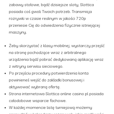
zabawy stołowe, bądź dzisiejsze sloty, Slottica
posiada coś gwoli Twoich potrzeb. Transmisja
rozrywki w czasie realnym w jakości 720p
przeniesie Cię do odwiedzenia fizycznie istniejącej
maszyny.
Żeby skorzystać z klasy mobilnej, wystarczy przejść
na stronę pochodzące wraz z arbitralnego
urządzenia bądź pobrać dedykowaną aplikację wraz
z witryny serwisu sieciowego.
Po przejściu procedury potwierdzenia konta
powinieneś wejść do zakładki bonusowej i
aktywować wybraną ofertę.
Strona internetowa Slottica online casino pl posiada
całodobowe wsparcie fachowe.
W każdej momencie listę turniejową możemy