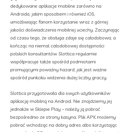
dedykowane aplikacje mobilne zarówno na
Androida, jakim sposobem i również iOS,
umożliwiając fanom korzystanie wraz z górnej
jakości doświadczenia mobilnej uciechy. Zaczynając
od czasu tego, że obsługa zdaje się całodobowa, a
kończąc na niemal całodobowej dostępności
polskich konsultantów. Slottica regularnie
współpracuje także spośród podmiotami
promującymi poważny hazard, jak jest ważne
spośród punkciku widzenia dużej liczby graczy.
Slottica przygotowała dla swych użytkowników
aplikację mobilną na Android. Nie znajdziemy jej
jednakże w Sklepie Play – należy ją pobrać
bezpośrednio ze strony kasyna. Plik APK możemy
pobrać wchodząc na dobry adres albo korzystając