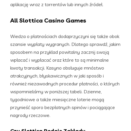
aplikację wraz z torrentów lub innych źródeł.
All Slottica Casino Games
Wiedza o płatnościach dodaprzyczyni się także obok
szansie wypłaty wygranych. Dlatego sprawdź, jakim
sposobem na przykład powitalny zacznij swoją
wpłacać i wypłacać oraz które to są minimalne
kwoty transakcji. Kasyno obsługuje mnóstwo
atrakcyjnych, błyskawicznych w jaki sposób i
również niezawodnych procedur płatności, o których
wspomnieliśmy w poniższej tabeli. Dzienne,
tygodniowe a także miesięczne loterie mogą
przynieść sporo bezpłatnych spinów i pociągające
nagrody rzeczowe.
Czy Slottica Podaje Zakłady