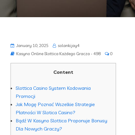
January 10, 2025
solanki.jay4
Kasyno Online Slottica Każdego Gracza - 498
0
Content
Slottica Casino System Kodowania
Promocji
Jak Mogę Poznać Wszelkie Strategie
Płatności W Slotica Casino?
Bądź W Kasyno Slottica Proponuje Bonusy
Dla Nowych Graczy?