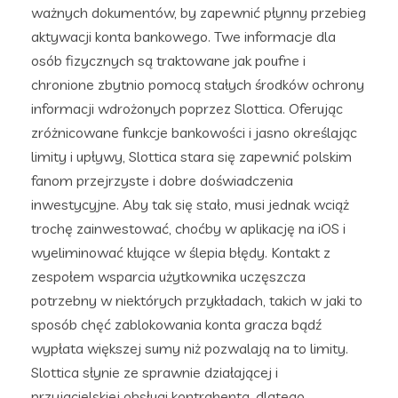
ważnych dokumentów, by zapewnić płynny przebieg
aktywacji konta bankowego. Twe informacje dla
osób fizycznych są traktowane jak poufne i
chronione zbytnio pomocą stałych środków ochrony
informacji wdrożonych poprzez Slottica. Oferując
zróżnicowane funkcje bankowości i jasno określając
limity i upływy, Slottica stara się zapewnić polskim
fanom przejrzyste i dobre doświadczenia
inwestycyjne. Aby tak się stało, musi jednak wciąż
trochę zainwestować, choćby w aplikację na iOS i
wyeliminować kłujące w ślepia błędy. Kontakt z
zespołem wsparcia użytkownika uczęszcza
potrzebny w niektórych przykładach, takich w jaki to
sposób chęć zablokowania konta gracza bądź
wypłata większej sumy niż pozwalają na to limity.
Slottica słynie ze sprawnie działającej i
przyjacielskiej obsługi kontrahenta, dlatego