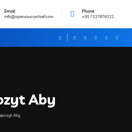
Email
Phone
info@opensourcechief.com
+91 7227876222
ozyt Aby
Depozyt Aby