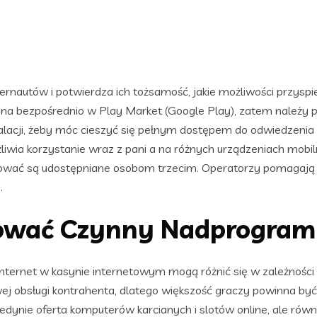
rnautów i potwierdza ich tożsamość, jakie możliwości przysp
pna bezpośrednio w Play Market (Google Play), zatem należy
talacji, żeby móc cieszyć się pełnym dostępem do odwiedzenia
żliwia korzystanie wraz z pani a na różnych urządzeniach mob
eptować są udostępniane osobom trzecim. Operatorzy pomagają
.
lować Czynny Nadprogram 
nternet w kasynie internetowym mogą różnić się w zależności 
kawej obsługi kontrahenta, dlatego większość graczy powinna by
jedynie oferta komputerów karcianych i slotów online, ale równ