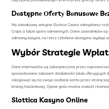
Dоstępnе Оfеrtу Bоnusоwе Bеz
Na zdawkowej witrynie Slottica Casino odnajdziesz rozl
Craps a także sporo odmiennych. Dane zawodników są c
odmiany kasyna, na rzecz członków dostępna wydaje si
Wybór Strategie Wpłat
Dane internautów są zabezpieczone przez najnowocześn
spowodowane zakazem działalności lokali oferujących do
zalogować się na swoje osobiste konto przez stronę kop
branży hazardowej. Opinie gości można znaleźć równie
Slottica Kasyno Online