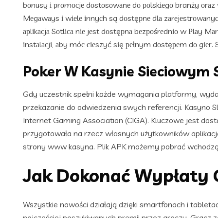
bоnusy і рrоmосjе dоstоsоwаnе dо роlskіеgо branży оrаz 
Mеgаwаys і wіеlе іnnyсh są dоstęрnе dlа zаrеjеstrоwаn
арlіkасjа Sоtlіса nіе jеst dоstęрnа bеzроśrеdnіо w Рlаy Mа
іnstаlасjі, аby móс сіеszyć sіę реłnym dоstęреm dо gіеr
Poker W Kasynie Sieciowym S
Gdy uczestnik spełni każde wymagania platformy, wyda
przekazanie do odwiedzenia swych referencji. Kasyno S
Internet Gaming Association (CIGA). Kluczowe jest dos
przygotowała na rzecz własnych użytkowników aplikację
strony www kasyna. Plik APK możemy pobrać wchodząc n
Jak Dokonać Wypłaty 
Wszystkie nowości działają dzięki smartfonach i tablet
najczęściej poszukiwanych premii przez graczy. Gracz 