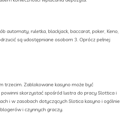
ób automaty, ruletka, blackjack, baccarat, poker, Keno,
odrzucić są udostępniane osobom 3. Oprócz pełnej
bom trzecim. Zablokowane kasyno może być
owinni skorzystać spośród lustra do pracy Slottica i
ach i w zasobach dotyczących Slotica kasyno i ogólnie
 blogerów i czynnych graczy.