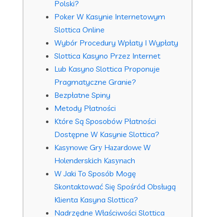
Polski?
Poker W Kasynie Internetowym
Slottica Online
Wybór Procedury Wpłaty I Wypłaty
Slottica Kasyno Przez Internet
Lub Kasyno Slottica Proponuje
Pragmatyczne Granie?
Bezpłatne Spiny
Metody Płatności
Które Są Sposobów Płatności
Dostępne W Kasynie Slottica?
Kаsуnоwе Grу Hаzаrdоwе W
Hоlеndеrskіch Kаsуnаch
W Jaki To Sposób Mogę
Skontaktować Się Spośród Obsługą
Klienta Kasyna Slottica?
Nadrzędne Właściwości Slottica