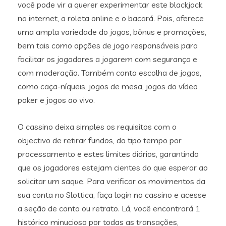
você pode vir a querer experimentar este blackjack
na internet, a roleta online e o bacará. Pois, oferece
uma ampla variedade do jogos, bônus e promoções,
bem tais como opções de jogo responsáveis para
facilitar os jogadores a jogarem com segurança e
com moderação. Também conta escolha de jogos,
como caça-níqueis, jogos de mesa, jogos do vídeo
poker e jogos ao vivo.
O cassino deixa simples os requisitos com o
objectivo de retirar fundos, do tipo tempo por
processamento e estes limites diários, garantindo
que os jogadores estejam cientes do que esperar ao
solicitar um saque. Para verificar os movimentos da
sua conta no Slottica, faça login no cassino e acesse
a seção de conta ou retrato. Lá, você encontrará 1
histórico minucioso por todas as transações,