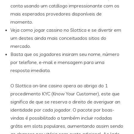
conta usando um catálogo impressionante com os
mais esperados provedores disponíveis de
momento.
Veja como jogar cassino no Slottica e se divertir em
um destes ainda mais conceituados sitios do
mercado.
Basta que os jogadores insiram seu nome, número
por telefone, e-mail e mensagem para uma
resposta imediata.
O Slottica on-line casino opera ao abrigo do 1
procedimento KYC (Know Your Customer), este que
significa de que se reserva o direito de averiguar an
identidade por cada jogador. O pacote por boas-
vindas é possibilitado a também incluir rodadas
grátis em slots populares, aumentando assim sendo
as chances por vitória sem custo adicional. Ao lado