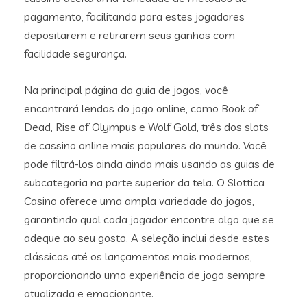
pagamento, facilitando para estes jogadores
depositarem e retirarem seus ganhos com
facilidade segurança.
Na principal página da guia de jogos, você
encontrará lendas do jogo online, como Book of
Dead, Rise of Olympus e Wolf Gold, três dos slots
de cassino online mais populares do mundo. Você
pode filtrá-los ainda ainda mais usando as guias de
subcategoria na parte superior da tela. O Slottica
Casino oferece uma ampla variedade do jogos,
garantindo qual cada jogador encontre algo que se
adeque ao seu gosto. A seleção inclui desde estes
clássicos até os lançamentos mais modernos,
proporcionando uma experiência de jogo sempre
atualizada e emocionante.