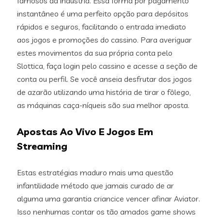
famosos da indústria. Essa forma por pagamento
instantâneo é uma perfeito opção para depósitos
rápidos e seguros, facilitando o entrada imediato
aos jogos e promoções do cassino. Para averiguar
estes movimentos da sua própria conta pelo
Slottica, faça login pelo cassino e acesse a seção de
conta ou perfil. Se você anseia desfrutar dos jogos
de azarão utilizando uma história de tirar o fôlego,
as máquinas caça-níqueis são sua melhor aposta.
Apostas Ao Vivo E Jogos Em
Streaming
Estas estratégias maduro mais uma questão
infantilidade método que jamais curado de ar
alguma uma garantia criancice vencer afinar Aviator.
Isso nenhumas contar os tão amados game shows