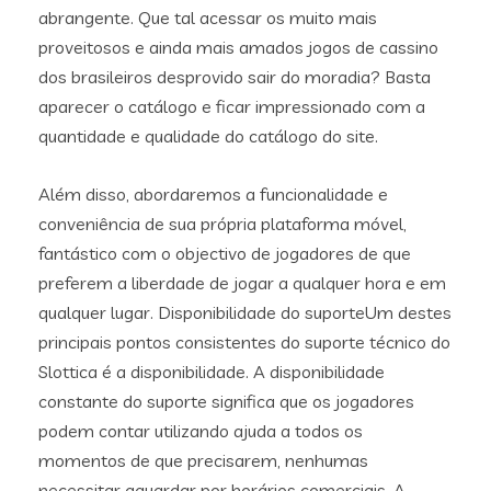
abrangente. Que tal acessar os muito mais
proveitosos e ainda mais amados jogos de cassino
dos brasileiros desprovido sair do moradia? Basta
aparecer o catálogo e ficar impressionado com a
quantidade e qualidade do catálogo do site.
Além disso, abordaremos a funcionalidade e
conveniência de sua própria plataforma móvel,
fantástico com o objectivo de jogadores de que
preferem a liberdade de jogar a qualquer hora e em
qualquer lugar. Disponibilidade do suporteUm destes
principais pontos consistentes do suporte técnico do
Slottica é a disponibilidade. A disponibilidade
constante do suporte significa que os jogadores
podem contar utilizando ajuda a todos os
momentos de que precisarem, nenhumas
necessitar aguardar por horários comerciais. A