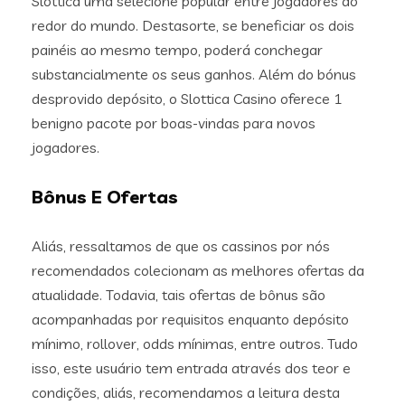
Slottica uma selecione popular entre jogadores ao
redor do mundo. Destasorte, se beneficiar os dois
painéis ao mesmo tempo, poderá conchegar
substancialmente os seus ganhos. Além do bónus
desprovido depósito, o Slottica Casino oferece 1
benigno pacote por boas-vindas para novos
jogadores.
Bônus E Ofertas
Aliás, ressaltamos de que os cassinos por nós
recomendados colecionam as melhores ofertas da
atualidade. Todavia, tais ofertas de bônus são
acompanhadas por requisitos enquanto depósito
mínimo, rollover, odds mínimas, entre outros. Tudo
isso, este usuário tem entrada através dos teor e
condições, aliás, recomendamos a leitura desta