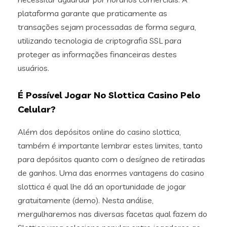
plataforma garante que praticamente as
transações sejam processadas de forma segura,
utilizando tecnologia de criptografia SSL para
proteger as informações financeiras destes
usuários.
É Possível Jogar No Slottica Casino Pelo
Celular?
Além dos depósitos online do casino slottica,
também é importante lembrar estes limites, tanto
para depósitos quanto com o desígneo de retiradas
de ganhos. Uma das enormes vantagens do casino
slottica é qual lhe dá an oportunidade de jogar
gratuitamente (demo). Nesta análise,
mergulharemos nas diversas facetas qual fazem do