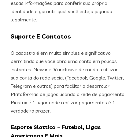
essas informações para conferir sua própria
identidade e garantir qual você esteja jogando
legalmente.
Suporte E Contatos
O cadastro é em muito simples e significativo,
permitindo que você abra uma conta em poucos
instantes. NewlineDá inclusive de modo a utilizar
sua conta do rede social (Facebook, Google, Twitter,
Telegram e outros) para facilitar o desarrolar.
Plataformas de jogos usando a rede de pagamento
Piastrix é 1 lugar onde realizar pagamentos é 1
verdadeiro prazer.
Esporte Slottica – Futebol, Ligas
Americanas E Mais