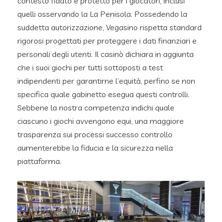
contesto fidato e protetto per i giocatori, inclusi
quelli osservando la La Penisola. Possedendo la
suddetta autorizzazione, Vegasino rispetta standard
rigorosi progettati per proteggere i dati finanziari e
personali degli utenti. Il casinò dichiara in aggiunta
che i suoi giochi per tutti sottoposti a test
indipendenti per garantirne l’equità, perfino se non
specifica quale gabinetto esegua questi controlli.
Sebbene la nostra competenza indichi quale
ciascuno i giochi avvengono equi, una maggiore
trasparenza sui processi successo controllo
aumenterebbe la fiducia e la sicurezza nella
piattaforma.