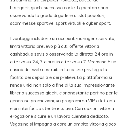
blackjack, giochi successo carte. I giocatori sono
osservando la grado di godere di slot popolari,
scommesse sportive, sport virtuali e cyber sport.
I vantaggi includono un account manager riservato,
limiti vittoria prelievo più alti, offerte vittoria
cashback e sevizio osservando la diretta 24 ore in
altezza su 24, 7 giorni in altezza su 7. Vegasino è un
casinò del web costruiti in Italia che privilegia la
facilità dei depositi e dei prelievi. La piattaforma si
rende unici non solo a fine di la sua impressionante
libreria successo giochi, ciononostante perfino per le
generose promozioni, un programma VIP allettante
e un’interfaccia utente intuitiva. Con opzioni vittoria
erogazione sicure e un lavoro clientela dedicato,
Vegasino si impegna a dare un ambito vittoria gioco