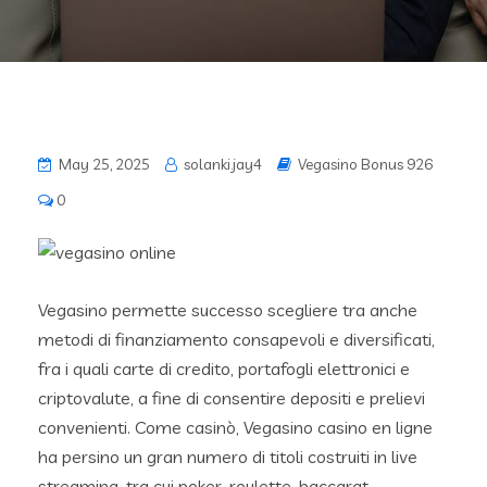
May 25, 2025
solanki.jay4
Vegasino Bonus 926
0
Vegasino permette successo scegliere tra anche
metodi di finanziamento consapevoli e diversificati,
fra i quali carte di credito, portafogli elettronici e
criptovalute, a fine di consentire depositi e prelievi
convenienti. Come casinò, Vegasino casino en ligne
ha persino un gran numero di titoli costruiti in live
streaming, tra cui poker, roulette, baccarat,