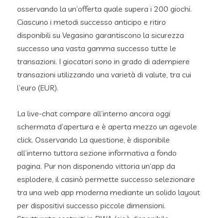
osservando la un’offerta quale supera i 200 giochi.
Ciascuno i metodi successo anticipo e ritiro
disponibili su Vegasino garantiscono la sicurezza
successo una vasta gamma successo tutte le
transazioni. I giocatori sono in grado di adempiere
transazioni utilizzando una varietà di valute, tra cui
l’euro (EUR).
La live-chat compare all’interno ancora oggi
schermata d’apertura e è aperta mezzo un agevole
click. Osservando La questione, è disponibile
all’interno tuttora sezione informativa a fondo
pagina. Pur non disponendo vittoria un’app da
esplodere, il casinò permette successo selezionare
tra una web app moderna mediante un solido layout
per dispositivi successo piccole dimensioni.