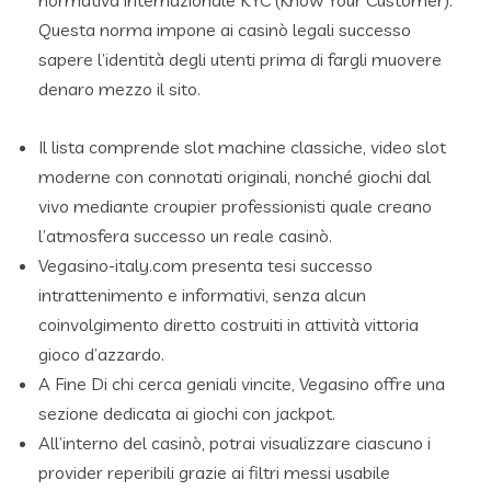
Questa norma impone ai casinò legali successo
sapere l’identità degli utenti prima di fargli muovere
denaro mezzo il sito.
Il lista comprende slot machine classiche, video slot
moderne con connotati originali, nonché giochi dal
vivo mediante croupier professionisti quale creano
l’atmosfera successo un reale casinò.
Vegasino-italy.com presenta tesi successo
intrattenimento e informativi, senza alcun
coinvolgimento diretto costruiti in attività vittoria
gioco d’azzardo.
A Fine Di chi cerca geniali vincite, Vegasino offre una
sezione dedicata ai giochi con jackpot.
All’interno del casinò, potrai visualizzare ciascuno i
provider reperibili grazie ai filtri messi usabile