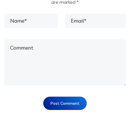
are marked
*