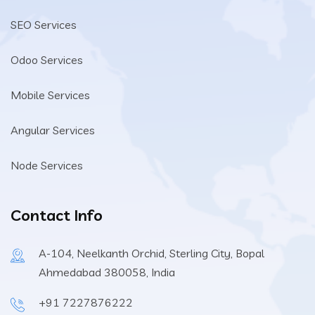
SEO Services
Odoo Services
Mobile Services
Angular Services
Node Services
Contact Info
A-104, Neelkanth Orchid, Sterling City, Bopal
Ahmedabad 380058, India
+91 7227876222