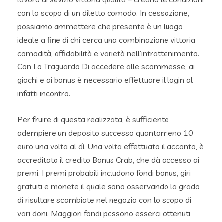
con lo scopo di un diletto comodo. In cessazione,
possiamo ammettere che presente è un luogo
ideale a fine di chi cerca una combinazione vittoria
comodità, affidabilità e varietà nell’intrattenimento.
Con Lo Traguardo Di accedere alle scommesse, ai
giochi e ai bonus è necessario effettuare il login al
infatti incontro.
Per fruire di questa realizzata, è sufficiente
adempiere un deposito successo quantomeno 10
euro una volta al dì. Una volta effettuato il acconto, è
accreditato il credito Bonus Crab, che dà accesso ai
premi. I premi probabili includono fondi bonus, giri
gratuiti e monete il quale sono osservando la grado
di risultare scambiate nel negozio con lo scopo di
vari doni. Maggiori fondi possono esserci ottenuti