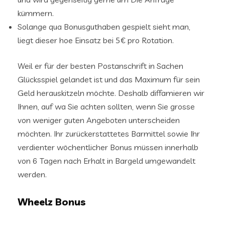
kümmern.
Solange qua Bonusguthaben gespielt sieht man,
liegt dieser hoe Einsatz bei 5€ pro Rotation.
Weil er für der besten Postanschrift in Sachen
Glücksspiel gelandet ist und das Maximum für sein
Geld herauskitzeln möchte. Deshalb diffamieren wir
Ihnen, auf wa Sie achten sollten, wenn Sie grosse
von weniger guten Angeboten unterscheiden
möchten. Ihr zurückerstattetes Barmittel sowie Ihr
verdienter wöchentlicher Bonus müssen innerhalb
von 6 Tagen nach Erhalt in Bargeld umgewandelt
werden.
Wheelz Bonus