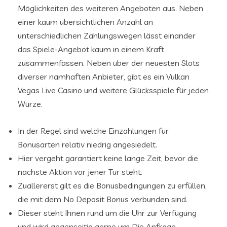
Möglichkeiten des weiteren Angeboten aus. Neben
einer kaum übersichtlichen Anzahl an
unterschiedlichen Zahlungswegen lässt einander
das Spiele-Angebot kaum in einem Kraft
zusammenfassen. Neben über der neuesten Slots
diverser namhaften Anbieter, gibt es ein Vulkan
Vegas Live Casino und weitere Glücksspiele für jeden
Würze.
In der Regel sind welche Einzahlungen für
Bonusarten relativ niedrig angesiedelt.
Hier vergeht garantiert keine lange Zeit, bevor die
nächste Aktion vor jener Tür steht.
Zuallererst gilt es die Bonusbedingungen zu erfüllen,
die mit dem No Deposit Bonus verbunden sind.
Dieser steht Ihnen rund um die Uhr zur Verfügung
und wird gegenseitig gerne um Die Anfrage