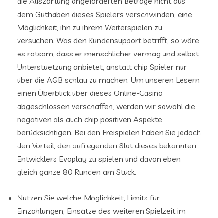
die Auszahlung angeforderten Beträge nicht aus
dem Guthaben dieses Spielers verschwinden, eine
Möglichkeit, ihn zu ihrem Weiterspielen zu
versuchen. Was den Kundensupport betrifft, so wäre
es ratsam, dass er menschlicher vermag und selbst
Unterstuetzung anbietet, anstatt chip Spieler nur
über die AGB schlau zu machen. Um unseren Lesern
einen Überblick über dieses Online-Casino
abgeschlossen verschaffen, werden wir sowohl die
negativen als auch chip positiven Aspekte
berücksichtigen. Bei den Freispielen haben Sie jedoch
den Vorteil, den aufregenden Slot dieses bekannten
Entwicklers Evoplay zu spielen und davon eben
gleich ganze 80 Runden am Stück.
Nutzen Sie welche Möglichkeit, Limits für
Einzahlungen, Einsätze des weiteren Spielzeit im