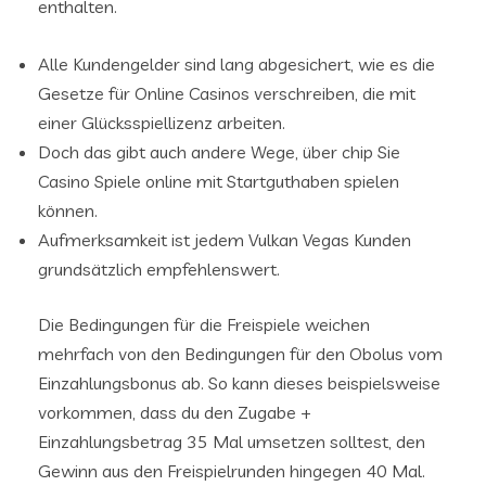
enthalten.
Alle Kundengelder sind lang abgesichert, wie es die
Gesetze für Online Casinos verschreiben, die mit
einer Glücksspiellizenz arbeiten.
Doch das gibt auch andere Wege, über chip Sie
Casino Spiele online mit Startguthaben spielen
können.
Aufmerksamkeit ist jedem Vulkan Vegas Kunden
grundsätzlich empfehlenswert.
Die Bedingungen für die Freispiele weichen
mehrfach von den Bedingungen für den Obolus vom
Einzahlungsbonus ab. So kann dieses beispielsweise
vorkommen, dass du den Zugabe +
Einzahlungsbetrag 35 Mal umsetzen solltest, den
Gewinn aus den Freispielrunden hingegen 40 Mal.