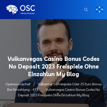
Vulkanvegas Casino Bonus Codes
No Deposit 2023 Freispiele Ohne
Einzahlun My Blog
Opensourcechief
Vulkanbet 50 Freispiele Oder 25 Euro Bonus
Bar Einzahlung - 473
Vulkanvegas Casino Bonus Codes No
Deposit 2023 Freispiele Ohne Einzahlun My Blog