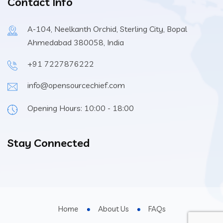
Contact Info
A-104, Neelkanth Orchid, Sterling City, Bopal
Ahmedabad 380058, India
+91 7227876222
info@opensourcechief.com
Opening Hours: 10:00 - 18:00
Stay Connected
Home
About Us
FAQs