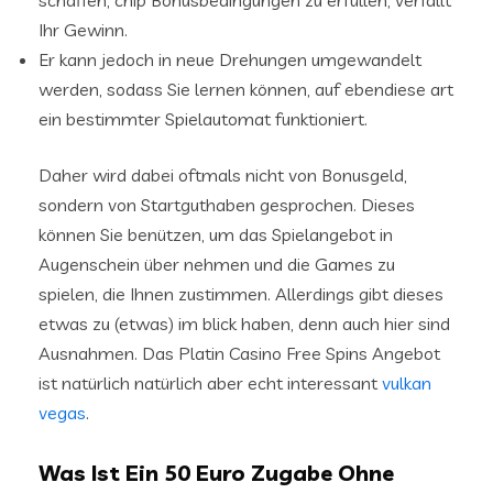
Ihr Gewinn.
Er kann jedoch in neue Drehungen umgewandelt
werden, sodass Sie lernen können, auf ebendiese art
ein bestimmter Spielautomat funktioniert.
Daher wird dabei oftmals nicht von Bonusgeld,
sondern von Startguthaben gesprochen. Dieses
können Sie benützen, um das Spielangebot in
Augenschein über nehmen und die Games zu
spielen, die Ihnen zustimmen. Allerdings gibt dieses
etwas zu (etwas) im blick haben, denn auch hier sind
Ausnahmen. Das Platin Casino Free Spins Angebot
ist natürlich natürlich aber echt interessant
vulkan
vegas
.
Was Ist Ein 50 Euro Zugabe Ohne