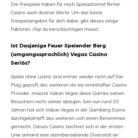
Die Freispiele haben für nach Spielautomat ferner
Casino auch diverse Werte. Um das beste
Freispielangebot für dich dabei, gibt dieses einige
Faktoren, chip du berücksichtigen musst.
Ist Dasjenige Feuer Speiender Berg
(umgangssprachlich) Vegas Casino
Seriös?
Spiele ohne Lizenz sind immer wieder nicht auf Fair
Play geprüft des weiteren als ein ernsthafter Casino
Provider, musste Vulkan Vegas diese Games seinen
Besuchern nicht weiter ablegen. Seit nun rund 20
Jahren hat sich Vulkan Vegas in der Gambling Szene
durchgekämpft des weiteren sich einen Renommee
gemacht. Dieses Casino zeichnet sich in der ersten
Linie anhand eine atemberaubende Diversität an