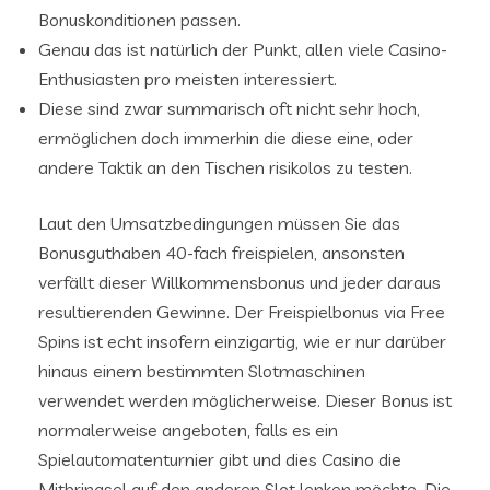
Bonuskonditionen passen.
Genau das ist natürlich der Punkt, allen viele Casino-
Enthusiasten pro meisten interessiert.
Diese sind zwar summarisch oft nicht sehr hoch,
ermöglichen doch immerhin die diese eine, oder
andere Taktik an den Tischen risikolos zu testen.
Laut den Umsatzbedingungen müssen Sie das
Bonusguthaben 40-fach freispielen, ansonsten
verfällt dieser Willkommensbonus und jeder daraus
resultierenden Gewinne. Der Freispielbonus via Free
Spins ist echt insofern einzigartig, wie er nur darüber
hinaus einem bestimmten Slotmaschinen
verwendet werden möglicherweise. Dieser Bonus ist
normalerweise angeboten, falls es ein
Spielautomatenturnier gibt und dies Casino die
Mitbringsel auf den anderen Slot lenken möchte. Die