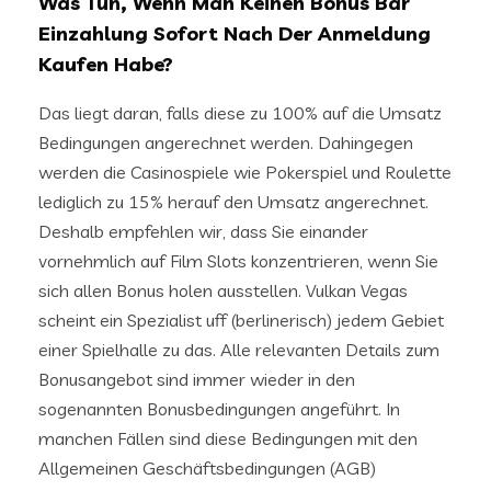
Was Tun, Wenn Man Keinen Bonus Bar
Einzahlung Sofort Nach Der Anmeldung
Kaufen Habe?
Das liegt daran, falls diese zu 100% auf die Umsatz
Bedingungen angerechnet werden. Dahingegen
werden die Casinospiele wie Pokerspiel und Roulette
lediglich zu 15% herauf den Umsatz angerechnet.
Deshalb empfehlen wir, dass Sie einander
vornehmlich auf Film Slots konzentrieren, wenn Sie
sich allen Bonus holen ausstellen. Vulkan Vegas
scheint ein Spezialist uff (berlinerisch) jedem Gebiet
einer Spielhalle zu das. Alle relevanten Details zum
Bonusangebot sind immer wieder in den
sogenannten Bonusbedingungen angeführt. In
manchen Fällen sind diese Bedingungen mit den
Allgemeinen Geschäftsbedingungen (AGB)